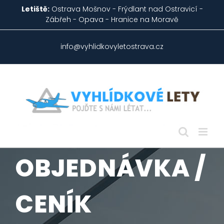
Skip
Letiště:
Ostrava Mošnov - Frýdlant nad Ostravicí -
to
Zábřeh - Opava - Hranice na Moravě
content
info@vyhlidkovyletostrava.cz
OBJEDNÁVKA /
CENÍK