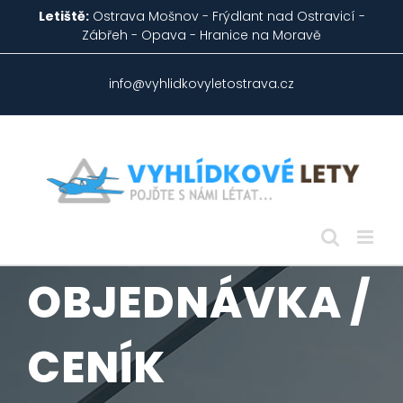
Skip
Letiště:
Ostrava Mošnov - Frýdlant nad Ostravicí -
to
Zábřeh - Opava - Hranice na Moravě
content
info@vyhlidkovyletostrava.cz
OBJEDNÁVKA /
CENÍK