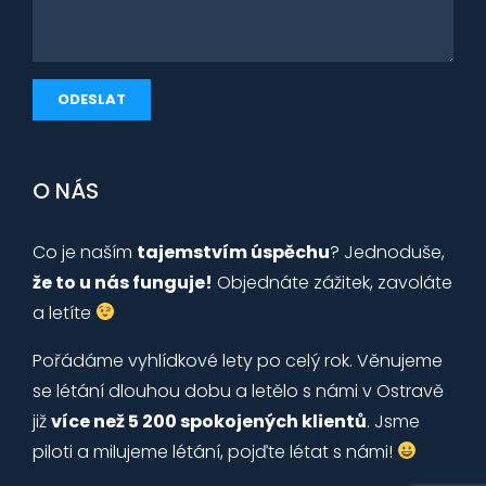
O NÁS
Co je naším
tajemstvím úspěchu
? Jednoduše,
že to u nás funguje!
Objednáte zážitek, zavoláte
a letíte
Pořádáme vyhlídkové lety po celý rok. Věnujeme
se létání dlouhou dobu a letělo s námi v Ostravě
již
více než 5 200 spokojených klientů
. Jsme
piloti a milujeme létání, pojďte létat s námi!