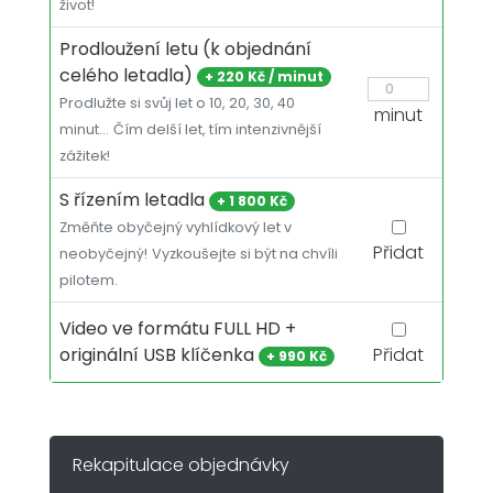
život!
Prodloužení letu (k objednání
celého letadla)
+
220 Kč / minut
Prodlužte si svůj let o 10, 20, 30, 40
minut
minut…
Čím delší let, tím intenzivnější
zážitek!
S řízením letadla
+
1 800 Kč
Změňte obyčejný vyhlídkový let v
Přidat
neobyčejný!
Vyzkoušejte si být na chvíli
pilotem.
Video ve formátu FULL HD +
originální USB klíčenka
Přidat
+
990 Kč
Rekapitulace objednávky