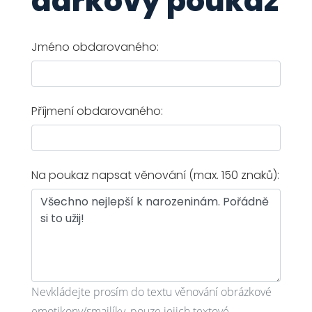
dárkový poukaz
Jméno obdarovaného:
Příjmení obdarovaného:
Na poukaz napsat věnování (max. 150 znaků):
Nevkládejte prosím do textu věnování obrázkové
emotikony/smajlíky, pouze jejich textové