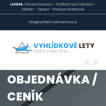
Skip
Letiště:
Ostrava Mošnov - Frýdlant nad Ostravicí -
to
Zábřeh - Opava - Hranice na Moravě
content
info@vyhlidkovyletostrava.cz
OBJEDNÁVKA /
CENÍK