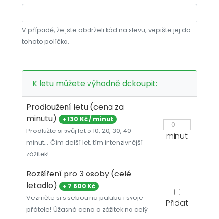
V případě, že jste obdrželi kód na slevu, vepište jej do
tohoto políčka.
K letu můžete výhodně dokoupit:
Prodloužení letu (cena za
minutu)
+
130 Kč / minut
Prodlužte si svůj let o 10, 20, 30, 40
minut
minut…
Čím delší let, tím intenzivnější
zážitek!
Rozšíření pro 3 osoby (celé
letadlo)
+
7 600 Kč
Vezměte si s sebou na palubu i svoje
Přidat
přátele!
Úžasná cena a zážitek na celý