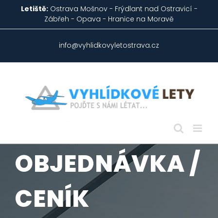
Skip
Letiště:
Ostrava Mošnov - Frýdlant nad Ostravicí -
to
Zábřeh - Opava - Hranice na Moravě
content
info@vyhlidkovyletostrava.cz
OBJEDNÁVKA /
CENÍK