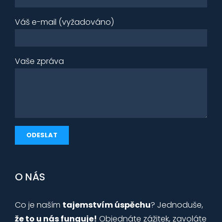
Váš e-mail (vyžadováno)
Vaše zpráva
O NÁS
Co je naším
tajemstvím úspěchu
? Jednoduše,
že to u nás funguje!
Objednáte zážitek, zavoláte